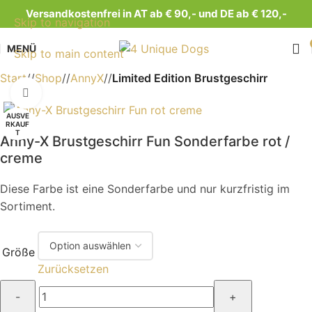
Versandkostenfrei in AT ab € 90,- und DE ab € 120,-
Skip to navigation
MENÜ
Skip to main content
Start
/
Shop
/
AnnyX
/
Limited Edition Brustgeschirr
Klick zum Vergrößern
AUSVE
RKAUF
T
Anny-X Brustgeschirr Fun Sonderfarbe rot /
creme
Diese Farbe ist eine Sonderfarbe und nur kurzfristig im
Sortiment.
Größe
Zurücksetzen
-
+