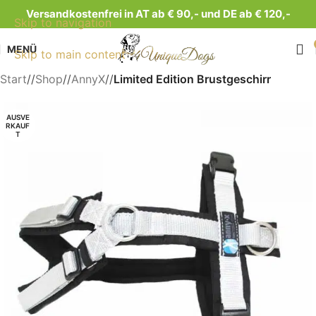
Versandkostenfrei in AT ab € 90,- und DE ab € 120,-
Skip to navigation
MENÜ
Skip to main content
Start
/
Shop
/
AnnyX
/
Limited Edition Brustgeschirr
AUSVE
RKAUF
T