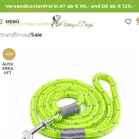
Versandkostenfrei in AT ab € 90,- und DE ab € 120,-
Skip to navigation
MENÜ
Skip to main content
Start
/
Shop
/
Sale
-43%
AUSV
ERKA
UFT