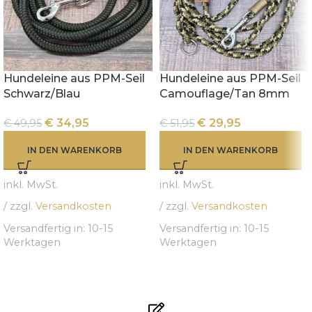
Hundeleine aus PPM-Seil
Hundeleine aus PPM-Seil
Schwarz/Blau
Camouflage/Tan 8mm
€
34,95
€
29,95
€
49,95
€
51,95
IN DEN WARENKORB
IN DEN WARENKORB
inkl. MwSt.
inkl. MwSt.
/ zzgl.
Versandkosten
/ zzgl.
Versandkosten
Versandfertig in:
10-15
Versandfertig in:
10-15
Werktagen
Werktagen