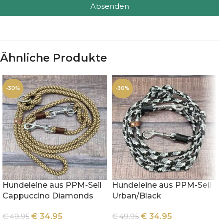
Absenden
Ähnliche Produkte
-30%
-30%
Hundeleine aus PPM-Seil
Hundeleine aus PPM-Seil
Cappuccino Diamonds
Urban/Black
€
34,95
€
34,95
€
49,95
€
49,95