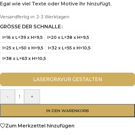
Egal wie viel Texte oder Motive ihr hinzufügt.
Versandfertig in:
2-3 Werktagen
GRÖSSE DER SCHNALLE
I=16 x L=39 x H=9,5
I=20 x L=38 x H=9,5
I=25 x L=50 x H=9,5
I=32 x L=55 x H=10,5
I=38 x L=63 x H=10,5
LASERGRAVUR GESTALTEN
-
+
IN DEN WARENKORB
Zum Merkzettel hinzufügen