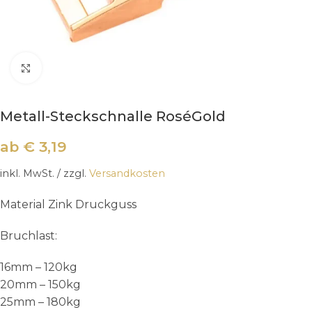
Klick zum Vergrößern
Metall-Steckschnalle RoséGold
ab
€
3,19
inkl. MwSt.
/ zzgl.
Versandkosten
Material Zink Druckguss
Bruchlast:
16mm – 120kg
20mm – 150kg
25mm – 180kg