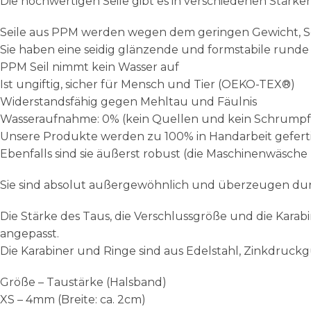
Die hochwertigen Seile gibt es in verschiedenen Stärke
Seile aus PPM werden wegen dem geringen Gewicht, Sch
Sie haben eine seidig glänzende und formstabile runde
PPM Seil nimmt kein Wasser auf
Ist ungiftig, sicher für Mensch und Tier (OEKO-TEX®)
Widerstandsfähig gegen Mehltau und Fäulnis
Wasseraufnahme: 0% (kein Quellen und kein Schrumpf
Unsere Produkte werden zu 100% in Handarbeit geferti
Ebenfalls sind sie äußerst robust (die Maschinenwäsche 
Sie sind absolut außergewöhnlich und überzeugen dur
Die Stärke des Taus, die Verschlussgröße und die Kar
angepasst.
Die Karabiner und Ringe sind aus Edelstahl, Zinkdruckg
Größe – Taustärke (Halsband)
XS – 4mm (Breite: ca. 2cm)