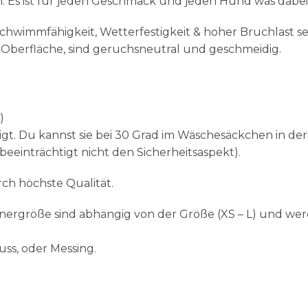
n. Es ist für jeden Geschmack und jeden Hund was dabei
wimmfähigkeit, Wetterfestigkeit & hoher Bruchlast se
 Oberfläche, sind geruchsneutral und geschmeidig.
)
gt. Du kannst sie bei 30 Grad im Wäschesäckchen in d
beeinträchtigt nicht den Sicherheitsaspekt).
ch höchste Qualität.
abinergröße sind abhängig von der Größe (XS – L) und 
uss, oder Messing.