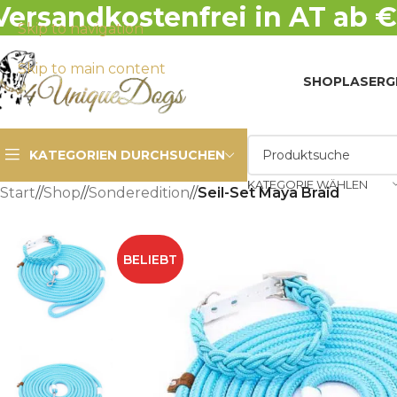
Versandkostenfrei in AT ab €
Skip to navigation
Skip to main content
SHOP
LASERG
KATEGORIEN DURCHSUCHEN
KATEGORIE WÄHLEN
Start
/
Shop
/
Sonderedition
/
Seil-Set Maya Braid
BELIEBT