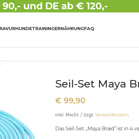
 90,- und DE ab € 120,-
RAVUR
HUNDETRAINING
ERNÄHRUNG
FAQ
Seil-Set Maya B
€
99,90
inkl. MwSt.
/ zzgl.
Versandkosten
Das Seil-Set „Maya Braid“ ist in 4