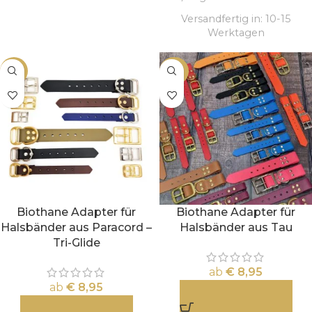
Versandfertig in:
10-15
Werktagen
-10%
-23%
Biothane Adapter für
Biothane Adapter für
Halsbänder aus Paracord –
Halsbänder aus Tau
Tri-Glide
ab
€
8,95
ab
€
8,95