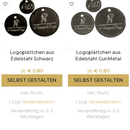
Logoplättchen aus
Logoplättchen aus
Edelstahl Schwarz
Edelstahl GunMetal
ab
€
0,80
ab
€
0,80
SELBST GESTALTEN
SELBST GESTALTEN
inkl. MwSt.
inkl. MwSt.
/ zzgl.
Versandkosten
/ zzgl.
Versandkosten
Versandfertig in:
2-3
Versandfertig in:
2-3
Werktagen
Werktagen