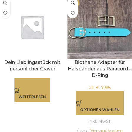
-11%
Dein Lieblingsstück mit
Biothane Adapter für
persönlicher Gravur
Halsbänder aus Paracord –
D-Ring
ab
€
7,95
WEITERLESEN
OPTIONEN WÄHLEN
inkl. MwSt.
/ zzgl.
Versandkosten