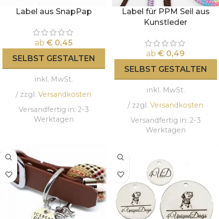
Label aus SnapPap
Label für PPM Seil aus
Kunstleder
ab
€
0,45
ab
€
0,49
SELBST GESTALTEN
SELBST GESTALTEN
inkl. MwSt.
inkl. MwSt.
/ zzgl.
Versandkosten
/ zzgl.
Versandkosten
Versandfertig in:
2-3
Werktagen
Versandfertig in:
2-3
Werktagen