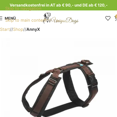
Versandkostenfrei in AT ab € 90,- und DE ab € 120,-
Skip to navigation
MENÜ
Skip to main content
Start
/
Shop
/
AnnyX