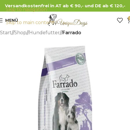
Versandkostenfrei in AT ab € 90,- und DE ab € 120,-
Skip to navigation
MENÜ
Skip to main content
Start
/
Shop
/
Hundefutter
/
Farrado