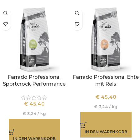
Farrado Professional
Farrado Professional Ente
Sportcrock Performance
mit Reis
€
45,40
€
45,40
€
3,24
/
kg
€
3,24
/
kg
IN DEN WARENKORB
IN DEN WARENKORB