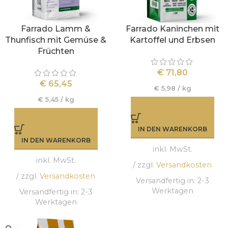
Farrado Lamm &
Farrado Kaninchen mit
Thunfisch mit Gemüse &
Kartoffel und Erbsen
Früchten
€
71,80
€
65,45
€
5,98
/
kg
€
5,45
/
kg
IN DEN WARENKORB
IN DEN WARENKORB
inkl. MwSt.
inkl. MwSt.
/ zzgl.
Versandkosten
/ zzgl.
Versandkosten
Versandfertig in:
2-3
Werktagen
Versandfertig in:
2-3
Werktagen