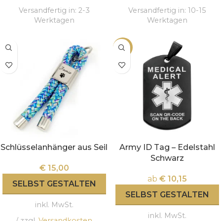
Versandfertig in:
2-3
Versandfertig in:
10-15
Werktagen
Werktagen
-15%
Schlüsselanhänger aus Seil
Army ID Tag – Edelstahl
Schwarz
€
15,00
ab
€
10,15
SELBST GESTALTEN
SELBST GESTALTEN
inkl. MwSt.
inkl. MwSt.
/ zzgl.
Versandkosten